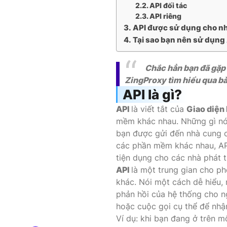
API đối tác
API riêng
API được sử dụng cho n
Tại sao bạn nên sử dụng
Chắc hẳn bạn đã gặp t
ZingProxy tìm hiểu qua bài
API là gì?
API
là viết tắt của
Giao diện 
mềm khác nhau. Những gì nó 
bạn được gửi đến nhà cung c
các phần mềm khác nhau, API 
tiện dụng cho các nhà phát 
API
là một trung gian cho p
khác. Nói một cách dễ hiểu, 
phản hồi của hệ thống cho ng
hoặc cuộc gọi cụ thể để nhận
Ví dụ: khi bạn đang ở trên 