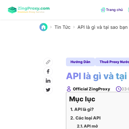
Trang chủ
Tin Tức
API là gì và tại sao bạ
Hướng Dẫn
Thuê Proxy Nước
API là gì và t
Official ZingProxy
03:
Mục lục
API là gì?
Các loại API
API mở