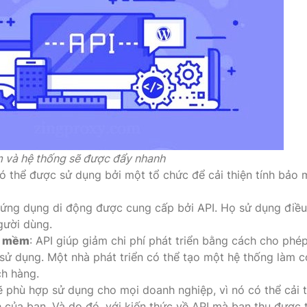
m và hệ thống sẽ được đẩy nhanh
có thể được sử dụng bởi một tổ chức để cải thiện tính bảo 
u ứng dụng di động được cung cấp bởi API. Họ sử dụng điều
gười dùng.
ần mềm
: API giúp giảm chi phí phát triển bằng cách cho phé
 sử dụng. Một nhà phát triển có thể tạo một hệ thống làm c
ch hàng.
phù hợp sử dụng cho mọi doanh nghiệp, vì nó có thể cải t
của bạn. Và do đó, với kiến ​​thức về API mà bạn thu được 