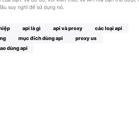
 đầu suy nghĩ để sử dụng nó.
hiệp
api là gì
api và proxy
các loại api
ụng
mục đích dùng api
proxy us
sao dùng api