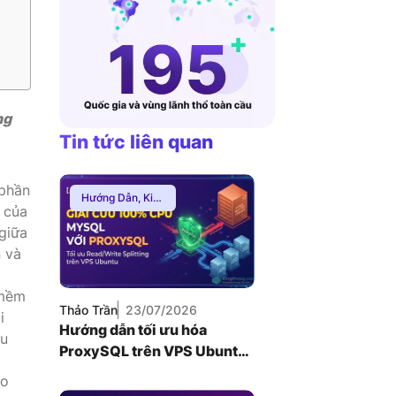
VNDC 24
8.000đ/Ngày
ng
4GViettel
20.000đ/Ngày
Tin tức liên quan
 phần
Hướng Dẫn
,
Kiến
 của
Thức Proxy
giữa
n và
 mềm
Thảo Trần
23/07/2026
i
Hướng dẫn tối ưu hóa
ầu
ProxySQL trên VPS Ubuntu
để giải quyết nghẽn cổ chai
ào
Database MySQL (2026)