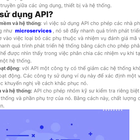
truyền giữa các ứng dụng, thiết bị và hệ thống.
 sử dụng API?
 mềm và hệ thống
: vì việc sử dụng API cho phép các nhà ph
ng như
microservices
, nó sẽ đẩy nhanh quá trình phát triể
 vào việc loại bỏ các phụ thuộc và nhiệm vụ đánh giá mã 
nhanh quá trình phát triển hệ thống bằng cách cho phép phâ
hể được nhìn thấy trong việc phân chia các nhiệm vụ khi t
ột hệ thống.
oạt động
: với API một công ty có thể giảm các hệ thống k
ạt động. Các công ty sử dụng ví dụ này để xác định một 
c khuyến nghị về cách khắc phục nó.
 và hệ thống:
API cho phép nhóm kỹ sư kiểm tra riêng biệt
 thống và phần phụ trợ của nó. Bằng cách này, chất lượng 
n.