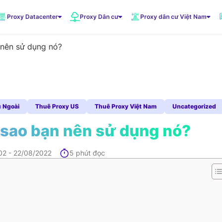
Proxy Datacenter
Proxy Dân cư
Proxy dân cư Việt Nam
n nên sử dụng nó?
VNDC 1
5.500đ/Ngày
VNDC 3
 Ngoài
Thuê Proxy US
Thuê Proxy Việt Nam
Uncategorized
10.000đ/Ngày
ại sao bạn nên sử dụng nó?
VNDC 6
02 - 22/08/2022
5 phút đọc
20.000đ/Ngày
VNDC 19
20.000đ/Ngày