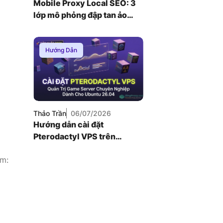
Mobile Proxy Local SEO: 3
lớp mô phỏng đập tan ảo
giác thứ hạng bản đồ
Hướng Dẫn
Thảo Trần
06/07/2026
Hướng dẫn cài đặt
Pterodactyl VPS trên
Ubuntu 26.04: Quản trị
ồm:
game server chuyên
nghiệp