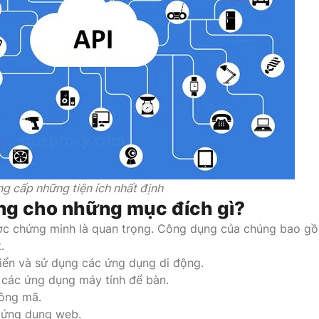
ng cấp những tiện ích nhất định
ng cho những mục đích gì?
ược chứng minh là quan trọng. Công dụng của chúng bao g
.
iển và sử dụng các ứng dụng di động.
các ứng dụng máy tính để bàn.
hông mã.
 ứng dụng web.