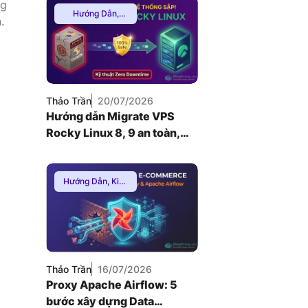
ng
Hướng Dẫn
,
.
Mạng Internnet
Thảo Trần
20/07/2026
Hướng dẫn Migrate VPS
Rocky Linux 8, 9 an toàn,
Zero Downtime
Hướng Dẫn
,
Kiến
Thức Proxy
,
Proxy Dân Cư
Thảo Trần
16/07/2026
Proxy Apache Airflow: 5
bước xây dựng Data