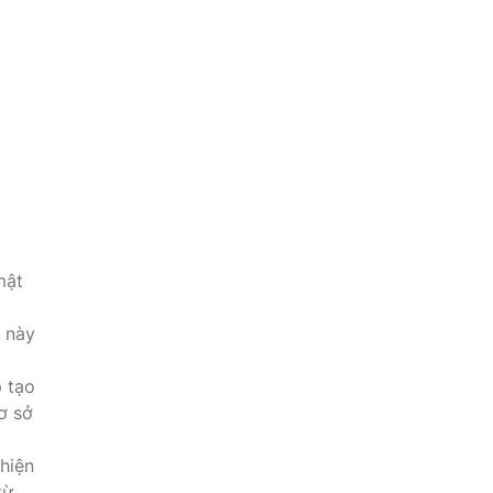
mật
 này
p tạo
ơ sở
hiện
từ