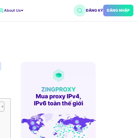
About Us
ĐĂNG KÝ
ĐĂNG NHẬP
VNDC 2
7.500đ/Ngày
VNDC 5
18.000đ/Ngày
VNDC 18
15.000đ/Ngày
VNDC 20
35.000đ/Ngày