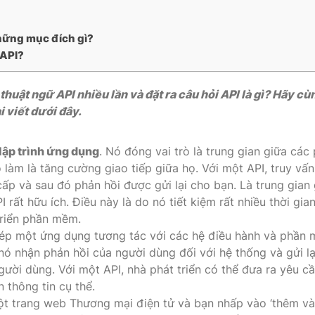
VNDC 23
hững mục đích gì?
6.000đ/Ngày
 API?
huật ngữ API nhiều lần và đặt ra câu hỏi API là gì? Hãy cù
VNDC 25
9.000đ/Ngày
 viết dưới đây.
lập trình ứng dụng
. Nó đóng vai trò là trung gian giữa các
làm là tăng cường giao tiếp giữa họ. Với một API, truy vấn
ấp và sau đó phản hồi được gửi lại cho bạn. Là trung gian 
rất hữu ích. Điều này là do nó tiết kiệm rất nhiều thời gia
triển phần mềm.
hép một ứng dụng tương tác với các hệ điều hành và phần
nó nhận phản hồi của người dùng đối với hệ thống và gửi lạ
ười dùng. Với một API, nhà phát triển có thể đưa ra yêu c
 thông tin cụ thể.
một trang web Thương mại điện tử và bạn nhấp vào ‘thêm v