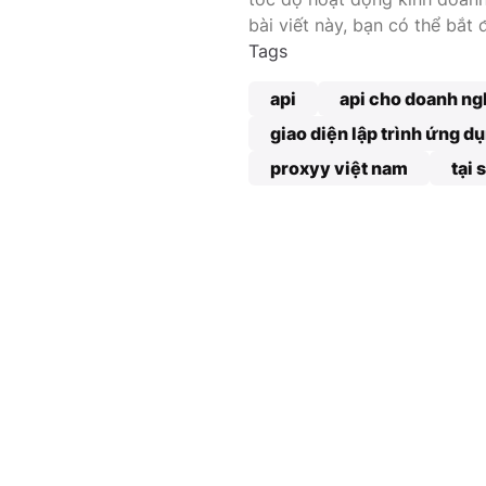
bài viết này, bạn có thể bắt
Tags
api
api cho doanh ng
giao diện lập trình ứng d
proxyy việt nam
tại 