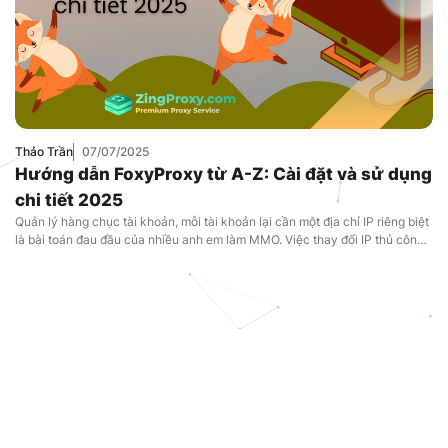
Thảo Trần
07/07/2025
Hướng dẫn FoxyProxy từ A-Z: Cài đặt và sử dụng
chi tiết 2025
Quản lý hàng chục tài khoản, mỗi tài khoản lại cần một địa chỉ IP riêng biệt
là bài toán đau đầu của nhiều anh em làm MMO. Việc thay đổi IP thủ công
vừa tốn thời gian, vừa dễ nhầm lẫn và tiềm ẩn rủi ro, ảnh hưởng trực tiếp
đến hiệu suất công […]