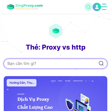
Thẻ: Proxy vs http
Hướng Dẫn
,
Thuê
Proxy Nước Ngoài
,
Thuê Proxy US
,
Thuê Proxy Việt
Nam