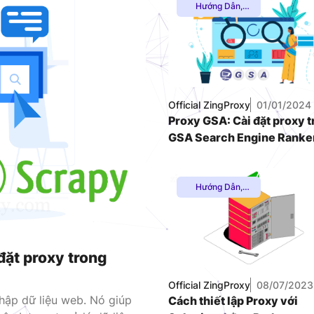
Hướng Dẫn
,
Proxy Dân Cư
,
VNDC 23
Proxy SOCKS5
,
Thuê Proxy
6.000đ/Ngày
Nước Ngoài
,
Thuê Proxy US
,
Thuê Proxy Việt
VNDC 25
Nam
,
Official ZingProxy
01/01/2024
Uncategorized
9.000đ/Ngày
Proxy GSA: Cài đặt proxy 
GSA Search Engine Ranke
Hướng Dẫn
,
Proxy Chơi
Game
,
Proxy
Dân Cư
,
Proxy
SOCKS5
,
Thuê
Proxy Nước
đặt proxy trong
Ngoài
,
Thuê
Proxy US
,
Thuê
Official ZingProxy
08/07/2023
Proxy Việt Nam
,
thập dữ liệu web. Nó giúp
Cách thiết lập Proxy với
Uncategorized