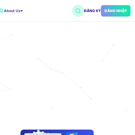
About Us
ĐĂNG KÝ
ĐĂNG NHẬP
VNDC 2
7.500đ/Ngày
VNDC 5
18.000đ/Ngày
VNDC 18
15.000đ/Ngày
VNDC 20
35.000đ/Ngày