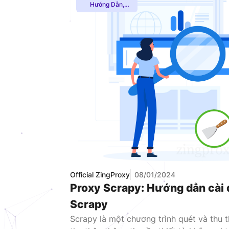
Hướng Dẫn
,
Proxy Dân Cư
,
Proxy SOCKS5
,
Thuê Proxy
Nước Ngoài
,
Thuê Proxy US
,
Thuê Proxy Việt
Nam
,
Uncategorized
Official ZingProxy
08/01/2024
Proxy Scrapy: Hướng dẫn cài 
Scrapy
Scrapy là một chương trình quét và thu 