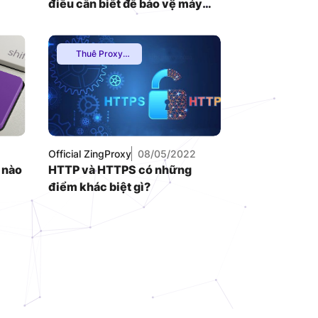
điều cần biết để bảo vệ máy
tính của bạn
Thuê Proxy
Nước Ngoài
,
Thuê Proxy US
,
Thuê Proxy Việt
Nam
,
Uncategorized
Official ZingProxy
08/05/2022
 nào
HTTP và HTTPS có những
điểm khác biệt gì?