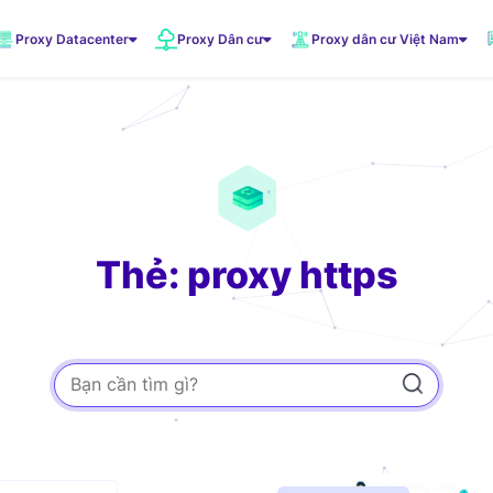
Proxy Datacenter
Proxy Dân cư
Proxy dân cư Việt Nam
VNDC 1
5.500đ/Ngày
VNDC 3
10.000đ/Ngày
Thẻ: proxy https
VNDC 6
20.000đ/Ngày
VNDC 19
20.000đ/Ngày