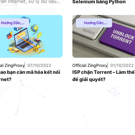
ên Internet, xử lý dữ liệu
Selenium bằng Python
uá trình này sẽ trở nên
ết lập máy chủ proxy cho
ách thiết lập proxy Scrapy
Hướng Dẫn
,
Hướng Dẫn
,
Multiple VPN
,
Multiple VPN
,
Thuê Proxy
Thuê Proxy
Nước Ngoài
,
Nước Ngoài
,
huê Proxy US
,
Thuê Proxy US
,
huê Proxy Việt
Thuê Proxy Việt
Nam
,
Nam
Uncategorized
ial ZingProxy
07/10/2022
Official ZingProxy
01/10/2022
sao bạn cần mã hóa kết nối
ISP chặn Torrent – Làm thế
rnet?
để giải quyết?