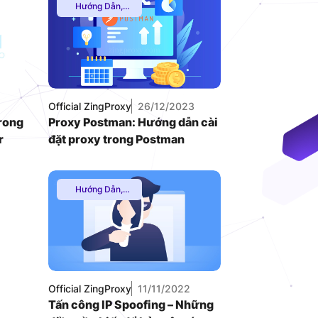
Hướng Dẫn
,
Proxy Chơi
VNDC 24
Game
,
Proxy
Dân Cư
,
Proxy
8.000đ/Ngày
SOCKS5
,
Thuê
Proxy Nước
Ngoài
,
Thuê
4GViettel
Proxy Việt Nam
,
Official ZingProxy
26/12/2023
Uncategorized
20.000đ/Ngày
trong
Proxy Postman: Hướng dẫn cài
r
đặt proxy trong Postman
Hướng Dẫn
,
Multiple VPN
,
Uncategorized
Official ZingProxy
11/11/2022
Tấn công IP Spoofing – Những