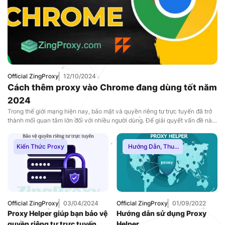
Official ZingProxy
12/10/2024
Cách thêm proxy vào Chrome đang dùng tốt năm
2024
Trong thế giới mạng hiện nay, bảo mật và quyền riêng tư trực tuyến đã trở
thành mối quan tâm lớn đối với nhiều người dùng. Để giải quyết vấn đề này,
việc sử dụng proxy trên trình duyệt Google Chrome là một trong những giải
pháp hữu ích. Proxy không chỉ giúp bạn bảo […]
Kiến Thức Proxy
Hướng Dẫn
,
Thuê
Proxy Nước Ngoài
,
Thuê Proxy US
,
Thuê Proxy Việt
Nam
,
Uncategorized
Official ZingProxy
03/04/2024
Official ZingProxy
01/09/2022
Proxy Helper giúp bạn bảo vệ
Hướng dẫn sử dụng Proxy
quyền riêng tư trực tuyến
Helper