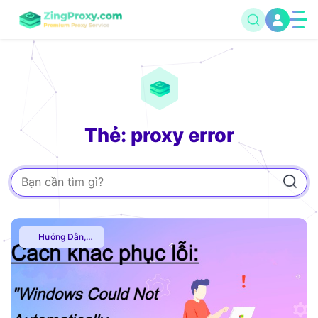
Thẻ: proxy error
Hướng Dẫn
,
Multiple VPN
,
Thuê
Proxy Nước Ngoài
,
Thuê Proxy US
,
Thuê Proxy Việt
Nam
,
Uncategorized