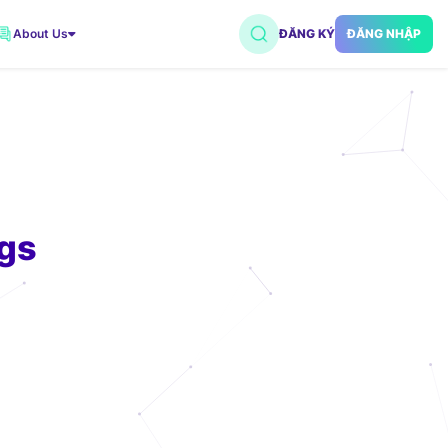
About Us
ĐĂNG KÝ
ĐĂNG NHẬP
VNDC 2
7.500đ/Ngày
VNDC 5
18.000đ/Ngày
ngs
VNDC 18
15.000đ/Ngày
VNDC 20
35.000đ/Ngày