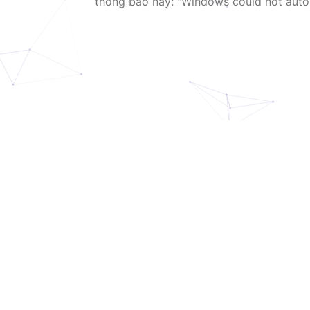
thông báo này: "Windows could not autom
network's proxy settings". Điều này có n
khắc phục lỗi này?