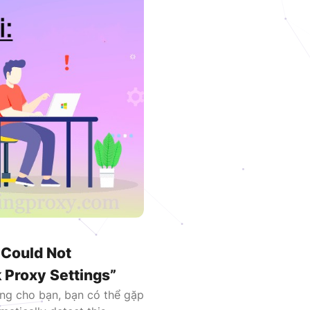
VNDC 23
6.000đ/Ngày
VNDC 25
9.000đ/Ngày
 Could Not
 Proxy Settings”
ng cho bạn, bạn có thể gặp