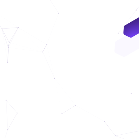
VNDC 24
8.000đ/Ngày
4GViettel
20.000đ/Ngày