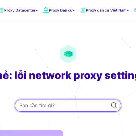
Proxy Datacenter
Proxy Dân cư
Proxy dân cư Việt Nam
VNDC 1
5.500đ/Ngày
VNDC 3
10.000đ/Ngày
ẻ: lỗi network proxy setti
VNDC 6
20.000đ/Ngày
VNDC 19
20.000đ/Ngày