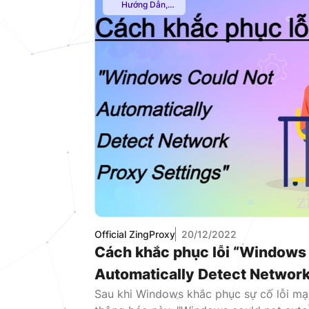
Hướng Dẫn
,
Multiple VPN
,
Thuê Proxy
Nước Ngoài
,
Thuê Proxy US
,
Thuê Proxy Việt
Nam
,
Uncategorized
Official ZingProxy
20/12/2022
Cách khắc phục lỗi “Windows
Automatically Detect Network
Sau khi Windows khắc phục sự cố lỗi mạ