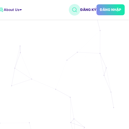
About Us
ĐĂNG KÝ
ĐĂNG NHẬP
VNDC 2
7.500đ/Ngày
VNDC 5
18.000đ/Ngày
VNDC 18
15.000đ/Ngày
VNDC 20
35.000đ/Ngày