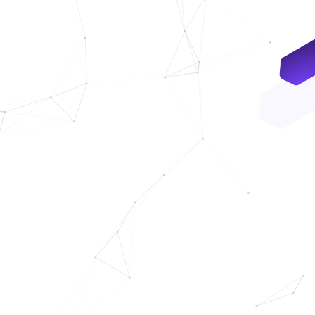
VNDC 24
8.000đ/Ngày
4GViettel
20.000đ/Ngày