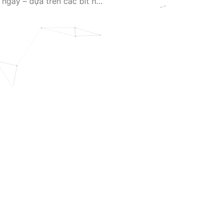
gày – dựa trên các bit nhị
ệu qua sóng điện từ hoặc
c nguyên tắc của cơ học