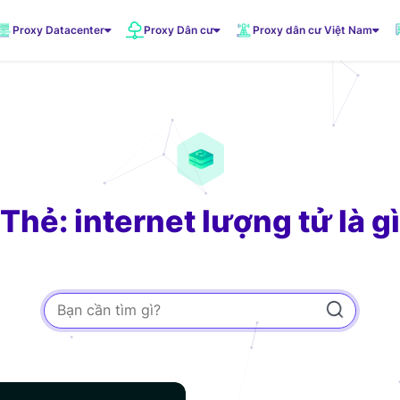
Proxy Datacenter
Proxy Dân cư
Proxy dân cư Việt Nam
VNDC 1
5.500đ/Ngày
VNDC 3
10.000đ/Ngày
Thẻ: internet lượng tử là gì
VNDC 6
20.000đ/Ngày
VNDC 19
20.000đ/Ngày