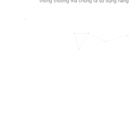
thông thường mà chúng ta sử dụng hàng n
phân (0 và 1) để mã hóa và truyền dữ li
ánh sáng. Internet lượng tử tận dụng cá
lượng tử […]