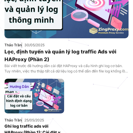
Thảo Trần
30/05/2025
Lọc, định tuyến và quản lý log traffic Ads với
HAProxy (Phần 2)
Bài viết trước đã hướng dẫn cài đặt HAProxy và cấu hình ghi log cơ bản.
Tuy nhiên, việc thu thập tất cả dữ liệu log có thể dẫn đến file log khổng lồ,
khó quản lý và phân tích. Phần này sẽ đi sâu vào các kỹ thuật nâng cao để
kiểm soát và […]
Hướng Dẫn
Thảo Trần
25/05/2025
Ghi log traffic ads với
HAProxy (Phần 1): Cài đặt và