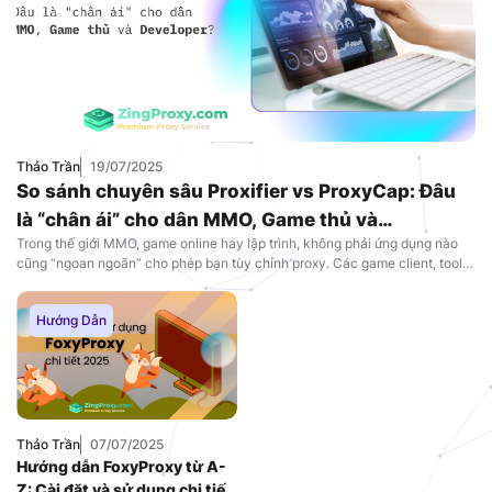
Thảo Trần
19/07/2025
So sánh chuyên sâu Proxifier vs ProxyCap: Đâu
là “chân ái” cho dân MMO, Game thủ và
Trong thế giới MMO, game online hay lập trình, không phải ứng dụng nào
Developer?
cũng “ngoan ngoãn” cho phép bạn tùy chỉnh proxy. Các game client, tool
auto, bot, hay phần mềm chuyên dụng thường bỏ qua cài đặt proxy của hệ
thống và kết nối trực tiếp đến Internet. Điều này tạo ra một […]
Hướng Dẫn
Thảo Trần
07/07/2025
Hướng dẫn FoxyProxy từ A-
Z: Cài đặt và sử dụng chi tiết