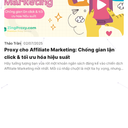
Thảo Trần
02/07/2025
Proxy cho Affiliate Marketing: Chống gian lận
click & tối ưu hóa hiệu suất
Hãy tưởng tượng bạn vừa rót một khoản ngân sách đáng kể vào chiến dịch
Affiliate Marketing mới nhất. Mỗi cú nhấp chuột là một tia hy vọng, nhưng
cuối ngày, ví tiền của bạn vơi đi mà không thấy một chuyển đổi nào. Cảm
giác bất lực đó chính là điều mà hàng ngàn […]