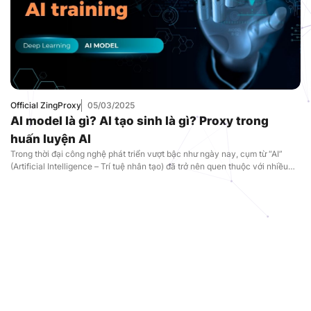
Official ZingProxy
05/03/2025
AI model là gì? AI tạo sinh là gì? Proxy trong
huấn luyện AI
Trong thời đại công nghệ phát triển vượt bậc như ngày nay, cụm từ “AI”
(Artificial Intelligence – Trí tuệ nhân tạo) đã trở nên quen thuộc với nhiều
người. Từ trợ lý ảo trên điện thoại, xe tự lái, đến các hệ thống dự đoán thời
tiết hay gợi ý phim trên Netflix, AI […]