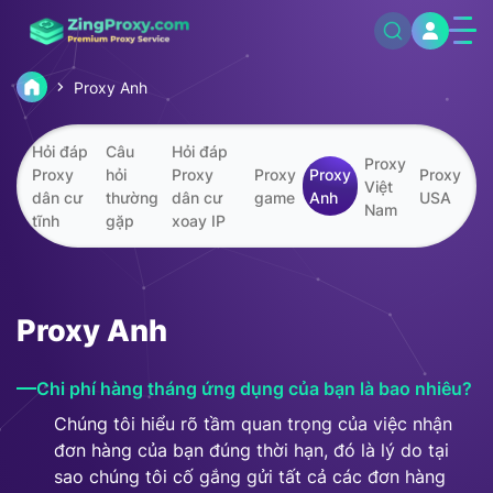
Proxy Anh
Hỏi đáp
Câu
Hỏi đáp
Proxy
Proxy
hỏi
Proxy
Proxy
Proxy
Proxy
Việt
dân cư
thường
dân cư
game
Anh
USA
Nam
tĩnh
gặp
xoay IP
Proxy Anh
Chi phí hàng tháng ứng dụng của bạn là bao nhiêu?
Chúng tôi hiểu rõ tầm quan trọng của việc nhận
đơn hàng của bạn đúng thời hạn, đó là lý do tại
sao chúng tôi cố gắng gửi tất cả các đơn hàng