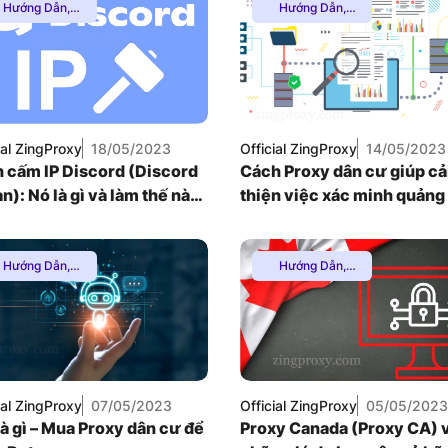
Hướng Dẫn
,
Hướng Dẫn
,
Proxy Chơi
Proxy Dân Cư
,
VNDC 23
Game
,
Proxy
Proxy SOCKS5
,
6.000đ/Ngày
Dân Cư
,
Proxy
Thuê Proxy
SOCKS5
,
Thuê
Nước Ngoài
,
Proxy Nước
Thuê Proxy US
,
Ngoài
,
Thuê
Thuê Proxy Việt
VNDC 25
roxy US
,
Thuê
Nam
,
ial ZingProxy
18/05/2023
Official ZingProxy
14/05/2023
roxy Việt Nam
,
Uncategorized
9.000đ/Ngày
 cấm IP Discord (Discord
Cách Proxy dân cư giúp cả
Uncategorized
an): Nó là gì và làm thế nào
thiện việc xác minh quảng
ượt qua
Hướng Dẫn
,
Hướng Dẫn
,
Proxy Dân Cư
,
Proxy Chơi
roxy SOCKS5
,
Game
,
Proxy
Thuê Proxy
Dân Cư
,
Proxy
Nước Ngoài
,
SOCKS5
,
Thuê
huê Proxy US
,
Proxy Nước
huê Proxy Việt
Ngoài
,
Nam
,
Uncategorized
ial ZingProxy
07/05/2023
Official ZingProxy
05/05/2023
Uncategorized
là gì – Mua Proxy dân cư để
Proxy Canada (Proxy CA) 