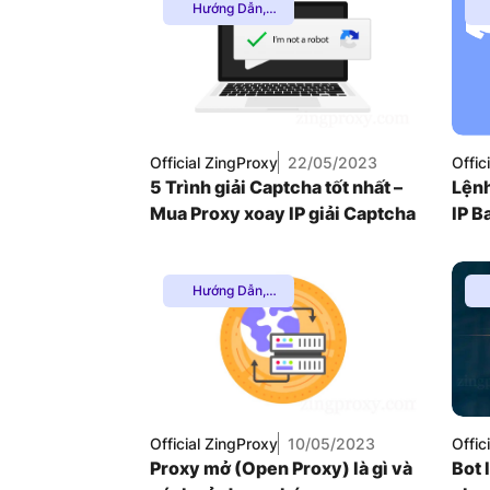
Hướng Dẫn
,
Proxy Dân Cư
,
Thuê Proxy
Nước Ngoài
,
Thuê Proxy US
,
Thuê Proxy Việt
Nam
,
Uncategorized
P
Official ZingProxy
22/05/2023
Offic
P
5 Trình giải Captcha tốt nhất –
Lệnh
Mua Proxy xoay IP giải Captcha
IP B
để v
Hướng Dẫn
,
Proxy Chơi
Game
,
Proxy
P
Dân Cư
,
Proxy
SOCKS5
,
Thuê
Proxy Nước
T
Ngoài
,
Thuê
T
Proxy US
,
Thuê
Official ZingProxy
10/05/2023
Offic
Proxy Việt Nam
,
Proxy mở (Open Proxy) là gì và
Bot 
Uncategorized