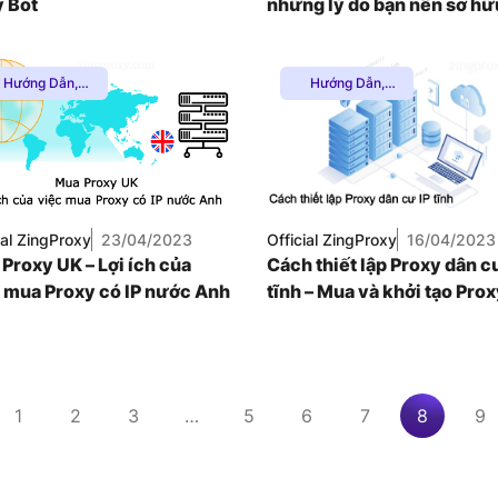
 Bot
những lý do bạn nên sở hữ
Hướng Dẫn
,
Hướng Dẫn
,
Proxy Chơi
Proxy Dân Cư
,
Game
,
Proxy
Thuê Proxy
Dân Cư
,
Proxy
Nước Ngoài
,
SOCKS5
,
Thuê
Thuê Proxy US
,
Proxy Nước
Thuê Proxy Việt
Ngoài
,
Thuê
Nam
,
roxy US
,
Thuê
Uncategorized
ial ZingProxy
23/04/2023
Official ZingProxy
16/04/2023
roxy Việt Nam
,
Proxy UK – Lợi ích của
Cách thiết lập Proxy dân c
Uncategorized
 mua Proxy có IP nước Anh
tĩnh – Mua và khởi tạo Pro
dân cư nhanh nhất
1
2
3
…
5
6
7
8
9