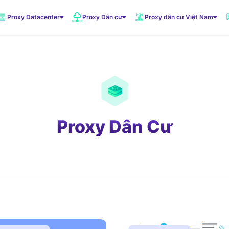
Proxy Datacenter
Proxy Dân cư
Proxy dân cư Việt Nam
VNDC 1
5.500đ/Ngày
VNDC 3
10.000đ/Ngày
Proxy Dân Cư
VNDC 6
20.000đ/Ngày
VNDC 19
20.000đ/Ngày