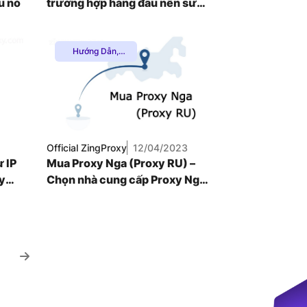
u nó
trường hợp hàng đầu nên sử
dụng
Hướng Dẫn
,
Proxy Chơi
Game
,
Proxy
Dân Cư
,
Proxy
SOCKS5
,
Thuê
Proxy Nước
Ngoài
,
Uncategorized
Official ZingProxy
12/04/2023
ư IP
Mua Proxy Nga (Proxy RU) –
xy
Chọn nhà cung cấp Proxy Nga
phù hợp