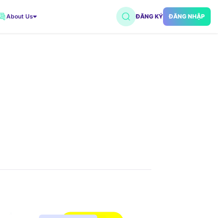
About Us
ĐĂNG KÝ
ĐĂNG NHẬP
VNDC 2
7.500đ/Ngày
VNDC 5
18.000đ/Ngày
VNDC 18
15.000đ/Ngày
VNDC 20
35.000đ/Ngày