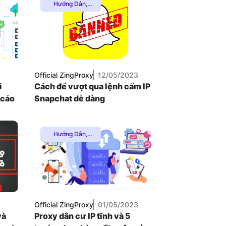
Hướng Dẫn
,
Proxy Dân Cư
,
VNDC 24
Proxy SOCKS5
,
8.000đ/Ngày
Thuê Proxy
Nước Ngoài
,
Thuê Proxy US
,
Thuê Proxy Việt
4GViettel
Nam
,
Official ZingProxy
12/05/2023
Uncategorized
20.000đ/Ngày
i
Cách để vượt qua lệnh cấm IP
 cáo
Snapchat dễ dàng
Hướng Dẫn
,
Proxy Chơi
Game
,
Proxy
Dân Cư
,
Proxy
SOCKS5
,
Thuê
Proxy Nước
Ngoài
,
Thuê
Proxy US
,
Thuê
Official ZingProxy
01/05/2023
Proxy Việt Nam
,
và
Proxy dân cư IP tĩnh và 5
Uncategorized