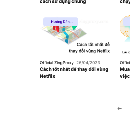
cách sử dụng chúng
chạy
Hướng Dẫn
,
Multiple VPN
,
Proxy Dân Cư
,
Proxy SOCKS5
,
Thuê Proxy
Nước Ngoài
,
Thuê Proxy US
,
Thuê Proxy Việt
P
Official ZingProxy
26/04/2023
Offic
Nam
,
P
Cách tốt nhất để thay đổi vùng
Mua 
Uncategorized
Netflix
việc