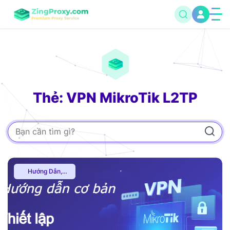
Thẻ: VPN MikroTik L2TP
Hướng Dẫn
,
Multiple VPN
,
Thuê
Proxy Việt Nam
,
Uncategorized