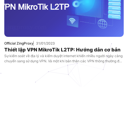
Official ZingProxy
31/01/2023
Thiết lập VPN MikroTik L2TP: Hướng dẫn cơ bản
Sự kiểm soát về địa lý và kiểm duyệt internet khiến nhiều người ngày càng
chuyển sang sử dụng VPN. Và một khi bản thân các VPN thông thường đó
bị nhắm đến thì nhu cầu về các tùy chọn nâng cao hơn như VPN Mikrotik
L2TP sẽ là lựa chọn tốt hơn. Cùng xem hướng dẫn dưới đây để biết cách
thiết lập cơ bản