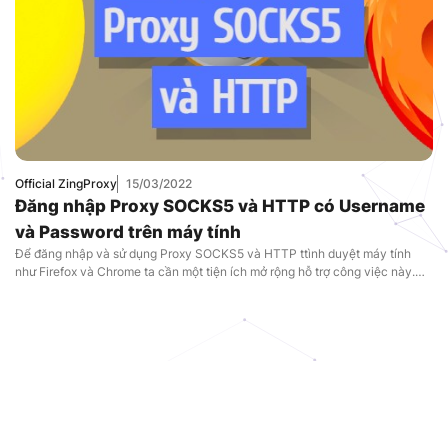
Official ZingProxy
15/03/2022
Đăng nhập Proxy SOCKS5 và HTTP có Username
và Password trên máy tính
Để đăng nhập và sử dụng Proxy SOCKS5 và HTTP ttình duyệt máy tính
như Firefox và Chrome ta cần một tiện ích mở rộng hỗ trợ công việc này.
Vậy làm thế nào để đăng nhập và sử dụng proxy SOCKS5 và HTTP, hãy
cùng làm theo hướng dẫn trong bài viết này của ZingProxy bạn nhé.