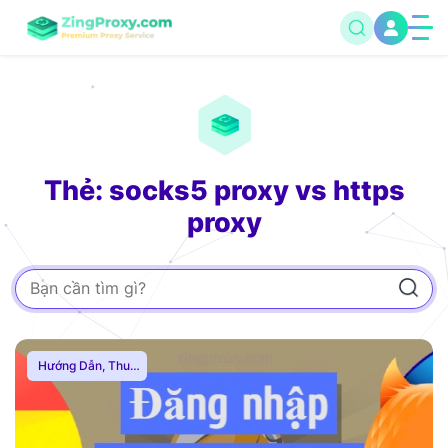
Thẻ: socks5 proxy vs https
proxy
Hướng Dẫn
,
Thuê
Proxy Nước Ngoài
,
Thuê Proxy US
,
Thuê Proxy Việt
Nam