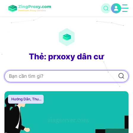
Thẻ: prxoxy dân cư
Hướng Dẫn
,
Thuê
Proxy Nước Ngoài
,
Thuê Proxy US
,
Thuê Proxy Việt
Nam
,
Uncategorized