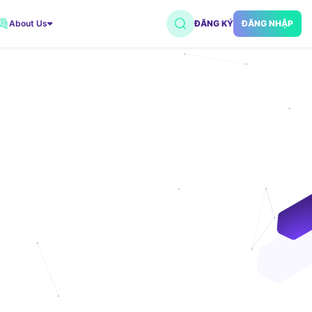
About Us
ĐĂNG KÝ
ĐĂNG NHẬP
VNDC 2
7.500đ/Ngày
VNDC 5
18.000đ/Ngày
VNDC 18
15.000đ/Ngày
VNDC 20
35.000đ/Ngày