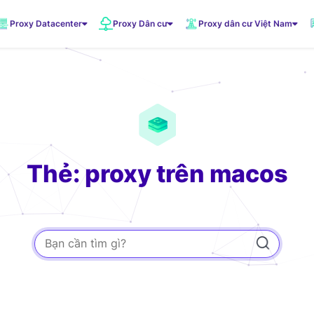
Proxy Datacenter
Proxy Dân cư
Proxy dân cư Việt Nam
VNDC 1
5.500đ/Ngày
VNDC 3
10.000đ/Ngày
Thẻ: proxy trên macos
VNDC 6
20.000đ/Ngày
VNDC 19
20.000đ/Ngày