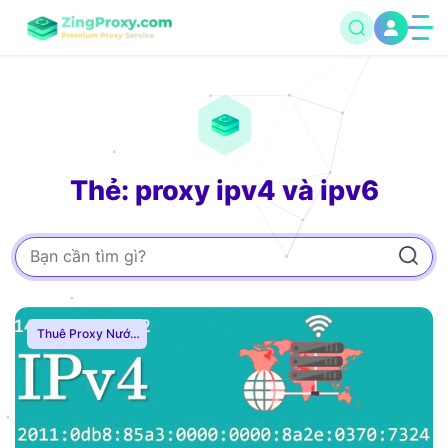
Thẻ: proxy ipv4 và ipv6
Thuê Proxy Nước
Ngoài
,
Thuê Proxy
US
,
Thuê Proxy
Việt Nam
,
Uncategorized