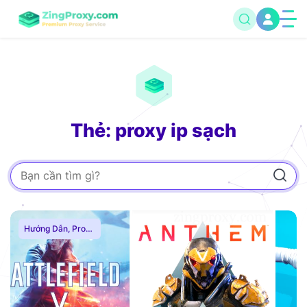
Thẻ: proxy ip sạch
Hướng Dẫn
,
Proxy
Chơi Game
,
Proxy
Dân Cư
,
Proxy
SOCKS5
,
Thuê
Proxy Nước Ngoài
,
Thuê Proxy US
,
Thuê Proxy Việt