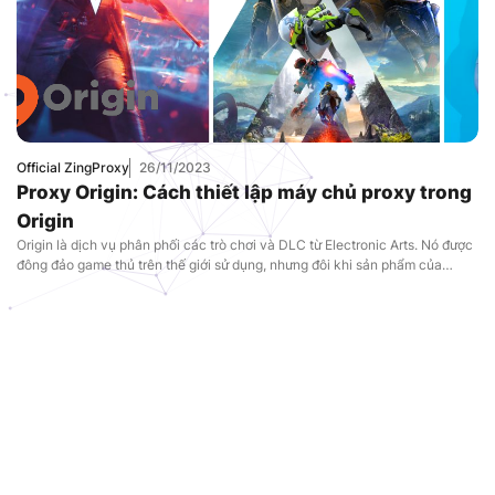
Nam
,
Uncategorized
Official ZingProxy
26/11/2023
Proxy Origin: Cách thiết lập máy chủ proxy trong
Origin
Origin là dịch vụ phân phối các trò chơi và DLC từ Electronic Arts. Nó được
đông đảo game thủ trên thế giới sử dụng, nhưng đôi khi sản phẩm của
Origin lại không có mặt ở nhiều quốc gia. Hệ thống theo dõi vị trí của bạn
theo địa chỉ IP, do đó để mua trò chơi bạn cần thay đổi địa chỉ đó. Bạn có
thể thực hiện việc này thông qua proxy, và với proxy bạn sẽ nhận được một
địa chỉ mới khi vào Origin. Cùng tìm hiểu về cách thiết lập máy chủ proxy
Origin trong blog ngày hôm nay!