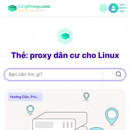
Thẻ: proxy dân cư cho Linux
Hướng Dẫn
,
Proxy
Dân Cư
,
Proxy
SOCKS5
,
Thuê
Proxy Nước Ngoài
,
Thuê Proxy US
,
Thuê Proxy Việt
Nam
,