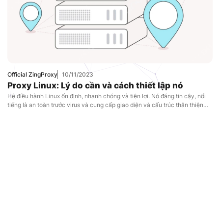
Uncategorized
Official ZingProxy
10/11/2023
Proxy Linux: Lý do cần và cách thiết lập nó
Hệ điều hành Linux ổn định, nhanh chóng và tiện lợi. Nó đáng tin cậy, nổi
tiếng là an toàn trước virus và cung cấp giao diện và cấu trúc thân thiện
với người dùng. Đó là một lựa chọn mạnh mẽ cho cả người dùng thông
thường và doanh nghiệp. Nếu bạn đã cài đặt tất cả các chương trình, trò
chơi, thì việc cài đặt proxy theo cách bạn thích tại sao phải mất công
chuyển đổi sang hệ điều hành khác? Trên thực tế, các dịch vụ của Linux
có thể đảm nhiệm được điều này. Cho dù bạn là người mới sử dụng Linux
hay đang tìm cách nâng cấp quyền riêng tư và bảo mật trên hệ điều hành
Linux hiện tại của mình thì việc thiết lập proxy Linux là có thể, việc thiết lập
và chạy mọi thứ hơn nữa còn cực kỳ đơn giản. Tại blog này, ZingProxy sẽ
thảo luận lý do tại sao bất kỳ ai chạy Linux đều cần proxy Linux và chia sẻ
một quy trình đơn giản về cách thiết lập proxy.