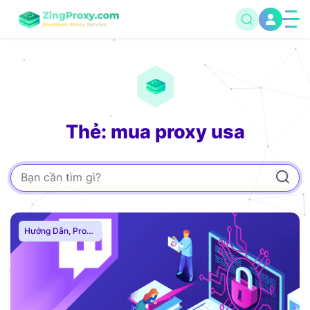
Thẻ: mua proxy usa
Hướng Dẫn
,
Proxy
Chơi Game
,
Proxy
Dân Cư
,
Proxy
SOCKS5
,
Thuê
Proxy Nước Ngoài
,
Thuê Proxy US
,
Thuê Proxy Việt