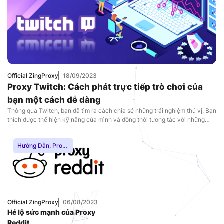
Nam
,
Uncategorized
Official ZingProxy
18/09/2023
Proxy Twitch: Cách phát trực tiếp trò chơi của
bạn một cách dễ dàng
Thông qua Twitch, bạn đã tìm ra cách chia sẻ những trải nghiệm thú vị. Bạn
thích được thể hiện kỹ năng của mình và đồng thời tương tác với những
người chơi game trên khắp thế giới. Tuy nhiên, bạn có biết rằng bên cạnh
tất cả những lợi ích mà Twitch mang lại, thậm chí nó còn có nhiều lợi ích
Hướng Dẫn
,
Proxy
tuyệt vời hơn thế. Và chìa khóa để tìm hiểu sâu hơn và mở khóa tất cả
Dân Cư
,
Proxy
những thứ đó là Proxy Twitch. Trong blog này, chúng ta sẽ thảo luận về
SOCKS5
,
Thuê
cách sử dụng Twitch với Proxy. Khám phá ngay với ZingProxy!
Proxy Nước Ngoài
,
Thuê Proxy US
,
Thuê Proxy Việt
Nam
,
Official ZingProxy
06/08/2023
Uncategorized
Hé lộ sức mạnh của Proxy
Reddit