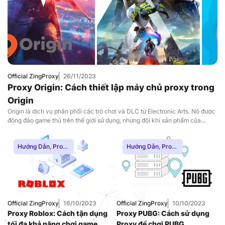
Nam
,
Uncategorized
Official ZingProxy
26/11/2023
Proxy Origin: Cách thiết lập máy chủ proxy trong
Origin
Origin là dịch vụ phân phối các trò chơi và DLC từ Electronic Arts. Nó được
đông đảo game thủ trên thế giới sử dụng, nhưng đôi khi sản phẩm của
Origin lại không có mặt ở nhiều quốc gia. Hệ thống theo dõi vị trí của bạn
theo địa chỉ IP, do đó để mua trò chơi bạn cần thay đổi địa chỉ đó. Bạn có
Hướng Dẫn
,
Proxy
Hướng Dẫn
,
Proxy
thể thực hiện việc này thông qua proxy, và với proxy bạn sẽ nhận được một
Chơi Game
,
Proxy
Chơi Game
,
Proxy
địa chỉ mới khi vào Origin. Cùng tìm hiểu về cách thiết lập máy chủ proxy
Dân Cư
,
Proxy
Dân Cư
,
Proxy
Origin trong blog ngày hôm nay!
SOCKS5
,
Thuê
SOCKS5
,
Thuê
Proxy Nước Ngoài
,
Proxy Nước Ngoài
,
Thuê Proxy US
,
Thuê Proxy US
,
Thuê Proxy Việt
Thuê Proxy Việt
Official ZingProxy
16/10/2023
Official ZingProxy
10/10/2023
Nam
,
Nam
,
Proxy Roblox: Cách tận dụng
Proxy PUBG: Cách sử dụng
Uncategorized
Uncategorized
tối đa khả năng chơi game
Proxy để chơi PUBG