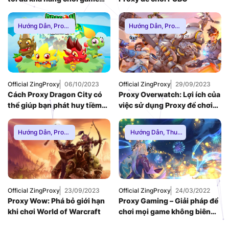
của bạn
Hướng Dẫn
,
Proxy
Hướng Dẫn
,
Proxy
Chơi Game
,
Proxy
Chơi Game
,
Proxy
Dân Cư
,
Proxy
Dân Cư
,
Proxy
SOCKS5
,
Thuê
SOCKS5
,
Thuê
Proxy Nước Ngoài
,
Proxy Nước Ngoài
,
Thuê Proxy US
,
Thuê Proxy US
,
Thuê Proxy Việt
Thuê Proxy Việt
Official ZingProxy
06/10/2023
Official ZingProxy
29/09/2023
Nam
,
Nam
,
Cách Proxy Dragon City có
Proxy Overwatch: Lợi ích của
Uncategorized
Uncategorized
thể giúp bạn phát huy tiềm
việc sử dụng Proxy để chơi
năng chơi game của mình
Overwatch
Hướng Dẫn
,
Proxy
Hướng Dẫn
,
Thuê
Chơi Game
,
Proxy
Proxy Nước Ngoài
,
Dân Cư
,
Proxy
Thuê Proxy US
,
SOCKS5
,
Thuê
Thuê Proxy Việt
Proxy Nước Ngoài
,
Nam
,
Thuê Proxy US
,
Uncategorized
Thuê Proxy Việt
Official ZingProxy
23/09/2023
Official ZingProxy
24/03/2022
Nam
,
Proxy Wow: Phá bỏ giới hạn
Proxy Gaming – Giải pháp để
Uncategorized
khi chơi World of Warcraft
chơi mọi game không biên
giới