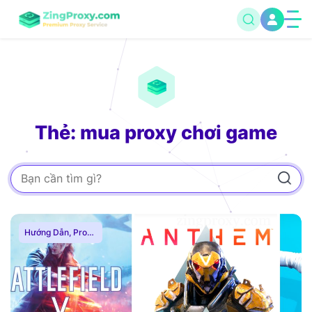
Thẻ: mua proxy chơi game
Hướng Dẫn
,
Proxy
Chơi Game
,
Proxy
Dân Cư
,
Proxy
SOCKS5
,
Thuê
Proxy Nước Ngoài
,
Thuê Proxy US
,
Thuê Proxy Việt