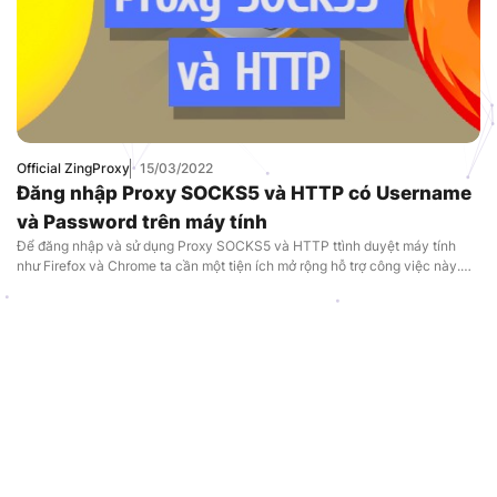
Official ZingProxy
15/03/2022
Đăng nhập Proxy SOCKS5 và HTTP có Username
và Password trên máy tính
Để đăng nhập và sử dụng Proxy SOCKS5 và HTTP ttình duyệt máy tính
như Firefox và Chrome ta cần một tiện ích mở rộng hỗ trợ công việc này.
Vậy làm thế nào để đăng nhập và sử dụng proxy SOCKS5 và HTTP, hãy
cùng làm theo hướng dẫn trong bài viết này của ZingProxy bạn nhé.