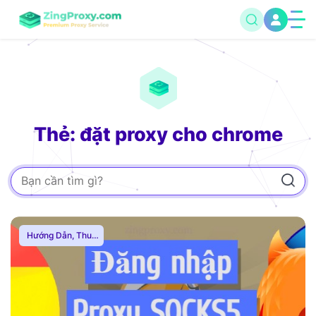
Thẻ: đặt proxy cho chrome
Hướng Dẫn
,
Thuê
Proxy Nước Ngoài
,
Thuê Proxy US
,
Thuê Proxy Việt
Nam