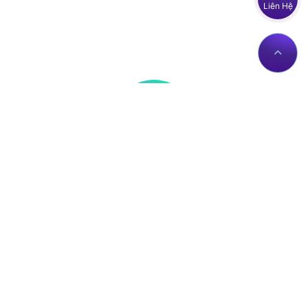
Liên Hệ
Thông tin liên hệ
Về Chúng Tôi
Trụ sở: Số nhà 56 Đường
Giới thiệu
Lê Trần Mãn, Tổ 19,
Dịch vụ Proxies
Phường Hà Giang 1, Tỉnh
Liên hệ
Tuyên Quang, Việt Nam.
Chính sách
proxy@zingserver.com
Tài liệu API
0961662393
ZingProxy Extension