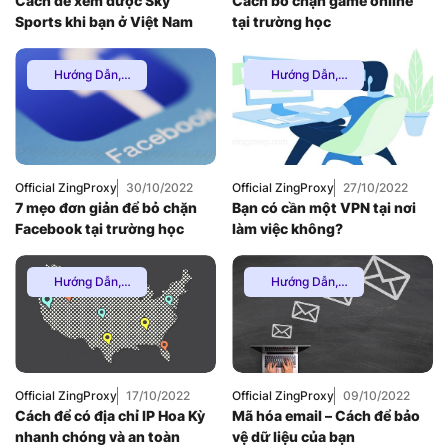
Cách để xem được Sky
Cách bỏ chặn game online
Sports khi bạn ở Việt Nam
tại trường học
Hướng Dẫn
,
Hướng Dẫn
,
Multiple VPN
,
Thuê
Multiple VPN
,
Proxy Nước Ngoài
,
Uncategorized
Thuê Proxy US
,
Thuê Proxy Việt
Nam
,
Uncategorized
Official ZingProxy
30/10/2022
Official ZingProxy
27/10/2022
7 mẹo đơn giản để bỏ chặn
Bạn có cần một VPN tại nơi
Facebook tại trường học
làm việc không?
Hướng Dẫn
,
Hướng Dẫn
,
Multiple VPN
,
Thuê
Multiple VPN
,
Thuê
Proxy Nước Ngoài
,
Proxy Nước Ngoài
,
Thuê Proxy US
,
Thuê Proxy US
,
Uncategorized
Thuê Proxy Việt
Nam
,
Uncategorized
Official ZingProxy
17/10/2022
Official ZingProxy
09/10/2022
Cách để có địa chỉ IP Hoa Kỳ
Mã hóa email – Cách để bảo
nhanh chóng và an toàn
vệ dữ liệu của bạn