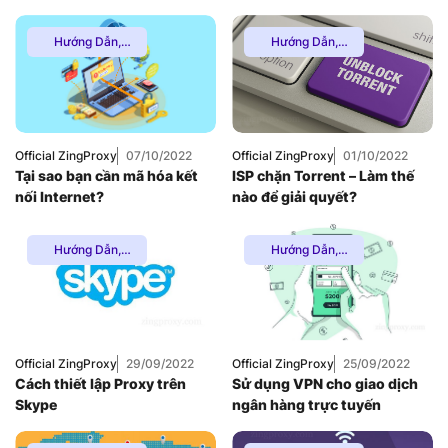
Hướng Dẫn
,
Hướng Dẫn
,
Multiple VPN
,
Thuê
Multiple VPN
,
Thuê
Proxy Nước Ngoài
,
Proxy Nước Ngoài
,
Thuê Proxy US
,
Thuê Proxy US
,
Thuê Proxy Việt
Thuê Proxy Việt
Nam
,
Nam
Uncategorized
Official ZingProxy
07/10/2022
Official ZingProxy
01/10/2022
Tại sao bạn cần mã hóa kết
ISP chặn Torrent – Làm thế
nối Internet?
nào để giải quyết?
Hướng Dẫn
,
Hướng Dẫn
,
Multiple VPN
,
Thuê
Multiple VPN
,
Thuê
Proxy Nước Ngoài
,
Proxy Nước Ngoài
,
Thuê Proxy US
,
Thuê Proxy US
,
Thuê Proxy Việt
Thuê Proxy Việt
Nam
,
Nam
Uncategorized
Official ZingProxy
29/09/2022
Official ZingProxy
25/09/2022
Cách thiết lập Proxy trên
Sử dụng VPN cho giao dịch
Skype
ngân hàng trực tuyến