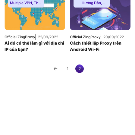
Multiple VPN
,
Thuê
Hướng Dẫn
,
Proxy Nước Ngoài
,
Multiple VPN
,
Thuê
Thuê Proxy US
,
Proxy Nước Ngoài
,
Thuê Proxy Việt
Thuê Proxy US
,
Nam
,
Thuê Proxy Việt
Uncategorized
Nam
,
Uncategorized
Official ZingProxy
22/09/2022
Official ZingProxy
20/09/2022
Ai đó có thể làm gì với địa chỉ
Cách thiết lập Proxy trên
IP của bạn?
Android Wi-Fi
1
2