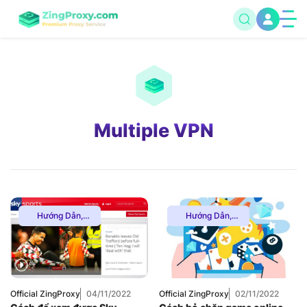
Multiple VPN
Hướng Dẫn
,
Hướng Dẫn
,
Multiple VPN
,
Thuê
Multiple VPN
,
Thuê
Proxy Nước Ngoài
,
Proxy Nước Ngoài
,
Thuê Proxy US
,
Thuê Proxy US
,
Uncategorized
Thuê Proxy Việt
Nam
,
Uncategorized
Official ZingProxy
04/11/2022
Official ZingProxy
02/11/2022