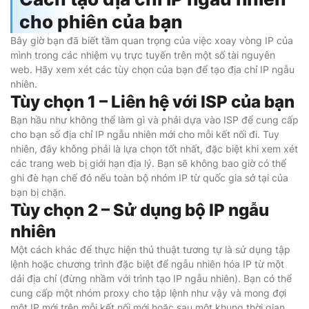
cho phiên của bạn
Bây giờ bạn đã biết tầm quan trọng của việc xoay vòng IP của
mình trong các nhiệm vụ trực tuyến trên một số tài nguyên
web. Hãy xem xét các tùy chọn của bạn để tạo địa chỉ IP ngẫu
nhiên.
Tùy chọn 1 – Liên hệ với ISP của bạn
Bạn hầu như không thể làm gì và phải dựa vào ISP để cung cấp
cho bạn số địa chỉ IP ngẫu nhiên mới cho mỗi kết nối đi. Tuy
nhiên, đây không phải là lựa chọn tốt nhất, đặc biệt khi xem xét
các trang web bị giới hạn địa lý. Bạn sẽ không bao giờ có thể
ghi đè hạn chế đó nếu toàn bộ nhóm IP từ quốc gia sở tại của
bạn bị chặn.
Tùy chọn 2 – Sử dụng bộ IP ngẫu
nhiên
Một cách khác để thực hiện thủ thuật tương tự là sử dụng tập
lệnh hoặc chương trình đặc biệt để ngẫu nhiên hóa IP từ một
dải địa chỉ (đừng nhầm với trình tạo IP ngẫu nhiên). Bạn có thể
cung cấp một nhóm proxy cho tập lệnh như vậy và mong đợi
một IP mới trên mỗi kết nối mới hoặc sau một khung thời gian