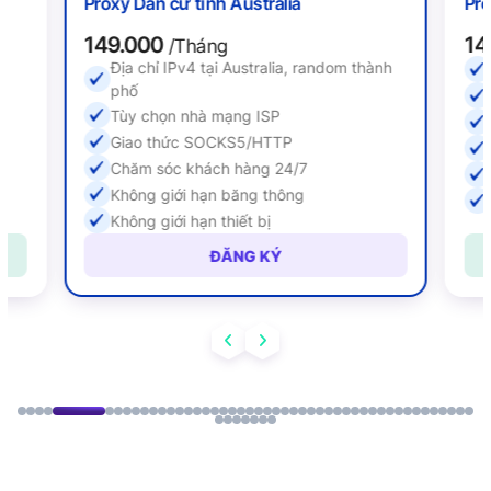
Proxy Dân cư tĩnh Australia
Pro
149.000
14
/Tháng
Địa chỉ IPv4 tại Australia, random thành
ố
phố
Tùy chọn nhà mạng ISP
Giao thức SOCKS5/HTTP
Chăm sóc khách hàng 24/7
Không giới hạn băng thông
Không giới hạn thiết bị
ĐĂNG KÝ