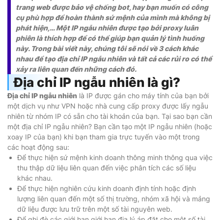
trang web được bảo vệ chống bot, hay bạn muốn có công
cụ phù hợp để hoàn thành sứ mệnh của mình mà không bị
phát hiện,… Một IP ngẫu nhiên được tạo bởi proxy luân
phiên là thích hợp để có thể giúp bạn quản lý tình huống
này. Trong bài viết này, chúng tôi sẽ nói về 3 cách khác
nhau để tạo địa chỉ IP ngẫu nhiên và tất cả các rủi ro có thể
xảy ra liên quan đến những cách đó.
Địa chỉ IP ngẫu nhiên là gì?
Địa chỉ IP ngẫu nhiên
là IP được gán cho máy tính của bạn bởi
một dịch vụ như VPN hoặc nhà cung cấp proxy được lấy ngẫu
nhiên từ nhóm IP có sẵn cho tài khoản của bạn. Tại sao bạn cần
một địa chỉ IP ngẫu nhiên? Bạn cần tạo một IP ngẫu nhiên (hoặc
xoay IP của bạn) khi bạn tham gia trực tuyến vào một trong
các hoạt động sau:
Để thực hiện sứ mệnh kinh doanh thông minh thông qua việc
thu thập dữ liệu liên quan đến việc phân tích các số liệu
khác nhau.
Để thực hiện nghiên cứu kinh doanh định tính hoặc định
lượng liên quan đến một số thị trường, nhóm xã hội và mảng
dữ liệu được lưu trữ trên một số tài nguyên web.
Để ghi đè các giới hạn giới hạn địa lý áp đặt cho một số tài