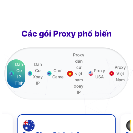
an toàn
Các gói Proxy phổ biến
Proxy
dân
Dân
Dân
cư
Proxy
Cư
Cư
Chơi
Proxy
việt
Việt
IP
Xoay
Game
USA
nam
Nam
Tĩnh
IP
xoay
IP