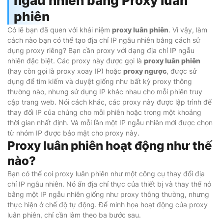
ngẫu nhiên bằng Proxy luân
phiên
Có lẽ bạn đã quen với khái niệm
proxy luân phiên
. Vì vậy, làm
cách nào bạn có thể tạo địa chỉ IP ngẫu nhiên bằng cách sử
dụng proxy riêng? Bạn cần proxy với dạng địa chỉ IP ngẫu
nhiên đặc biệt. Các proxy này được gọi là
proxy luân phiên
(hay còn gọi là proxy xoay IP) hoặc
proxy ngược
, được sử
dụng để tìm kiếm và duyệt giống như bất kỳ proxy thông
thường nào, nhưng sử dụng IP khác nhau cho mỗi phiên truy
cập trang web. Nói cách khác, các proxy này được lập trình để
thay đổi IP của chúng cho mỗi phiên hoặc trong một khoảng
thời gian nhất định. Và mỗi lần một IP ngẫu nhiên mới được chọn
từ nhóm IP được bảo mật cho proxy này.
Proxy luân phiên hoạt động như thế
nào?
Bạn có thể coi proxy luân phiên như một công cụ thay đổi địa
chỉ IP ngẫu nhiên. Nó ẩn địa chỉ thực của thiết bị và thay thế nó
bằng một IP ngẫu nhiên giống như proxy thông thường, nhưng
thực hiện ở chế độ tự động. Để minh họa hoạt động của proxy
luân phiên, chỉ cần làm theo ba bước sau.