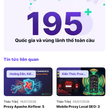
Tin tức liên quan
Hướng Dẫn
,
Kiến
Kiến Thức Proxy
,
Thức Proxy
,
Proxy
Hướng Dẫn
,
Thuê
Dân Cư
Proxy Việt Nam
Thảo Trần
16/07/2026
Thảo Trần
09/07/2026
Proxy Apache Airflow: 5
Mobile Proxy Local SEO: 3