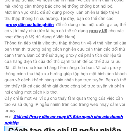
mà không cần thông báo cho hệ thống chống bot nội bộ.
Một lĩnh vực khác để sử dụng proxy luân phiên là tiếp thị và
thu thập thông tin xu hướng. Tại đây, bạn có thể cần các
proxy dân cư luân phiên
để sử dụng cho một quốc gia cụ thể
có vị trí máy chủ (tức là bạn có thể sử dụng
proxy US
cho các
hoạt động ở Mỹ dù đang ở Việt Nam).
Thông tin tiếp thị là việc thu thập thông tin về vị thế hiện tại của
bạn trên thị trường bằng cách nghiên cứu cẩn thận các đối thủ
cạnh tranh. Bạn có thể sử dụng proxy để phân tích dữ liệu từ
cửa hàng điện tử của đối thủ cạnh tranh để có thể đưa ra ưu
đãi tốt hơn cho khách hàng tiềm năng của bạn. Và các proxy
thông minh thu thập xu hướng giúp tập hợp một hình ảnh khách
quan về cách khách hàng nhìn nhận bạn trực tuyến. Bạn có thể
tìm thấy tất cả các đánh giá được công bố trực tuyến và phản
hồi chúng một cách kịp thời.
Đây chỉ là một vài ví dụ cho thấy tầm quan trọng của việc cần
tạo và sử dụng IP ngẫu nhiên trên các trang web nhạy cảm với
proxy.
=>>
Giải mã Proxy dân cư xoay IP: Sức mạnh cho các doanh
nghiệp
Cách tạo địa chỉ IP ngẫu nhiên