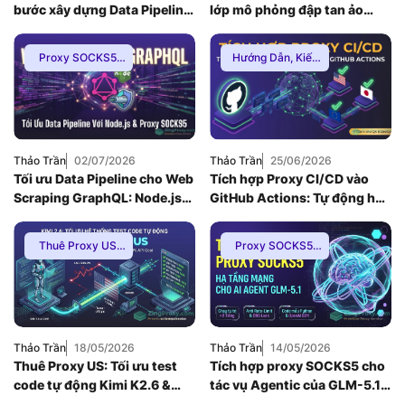
bước xây dựng Data Pipeline
lớp mô phỏng đập tan ảo
E-commerce chống Rate-
giác thứ hạng bản đồ
limit
Proxy SOCKS5
,
Hướng Dẫn
,
Kiến
Hướng Dẫn
,
Kiến
Thức Proxy
,
Proxy
Thức Proxy
Dân Cư
,
Thuê
Proxy Nước Ngoài
Thảo Trần
02/07/2026
Thảo Trần
25/06/2026
Tối ưu Data Pipeline cho Web
Tích hợp Proxy CI/CD vào
Scraping GraphQL: Node.js
GitHub Actions: Tự động hóa
v26 kết hợp Proxy SOCKS5
Geo-Testing cho Web App
(2026)
Thuê Proxy US
,
Proxy SOCKS5
,
Hướng Dẫn
,
Kiến
Hướng Dẫn
,
Kiến
Thức Proxy
,
Mạng
Thức Proxy
Internnet
,
Proxy
SOCKS5
,
Thuê
Proxy Nước Ngoài
Thảo Trần
18/05/2026
Thảo Trần
14/05/2026
Thuê Proxy US: Tối ưu test
Tích hợp proxy SOCKS5 cho
code tự động Kimi K2.6 &
tác vụ Agentic của GLM-5.1:
giảm latency
Xử lý kết nối mạng đa luồng