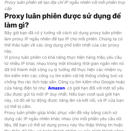
Proxy luân phiên sẽ tạo địa chỉ IP ngẫu nhiên với mỗi phiên truy
cập
Proxy luân phiên được sử dụng để
làm gì?
Bây giờ bạn đã có ý tưởng về cách sử dụng proxy luân phiên
làm proxy IP ngẫu nhiên để tạo IP cho mỗi phiên. Chúng ta có
thể thảo luận về các ứng dụng phổ biến nhất của các proxy
này.
Vì proxy luân phiên có khả năng thực hiện hàng triệu yêu cầu
từ nhiều IP khác nhau trong một khoảng thời gian ngắn nên nó
đã trở thành một công cụ lý tưởng để thực hiện các nhiệm vụ
tìm kiếm trên các công cụ tìm kiếm với hệ thống chống bot và
chống thư rác tích hợp sẵn. Công cụ tìm kiếm như Google hoặc
cửa hàng điện tử như
Amazon
có giới hạn đối với một số yêu
cầu được gửi từ một IP duy nhất. Nếu bạn vượt quá giới hạn
này, cờ đỏ sẽ tự động được nâng lên và kết nối, và IP của bạn
có thể bị cấm.
Proxy luân phiên giúp khắc phục vấn đề này bằng cách sử
dụng các IP ngẫu nhiên khác nhau cho mỗi phiên yêu cầu dữ
liệu, để bạn có thể sử dụng proxy này thu thập thông tin hoặc
thu thập dữ liệu, và hoàn thành nhiệm vụ của mình thành công